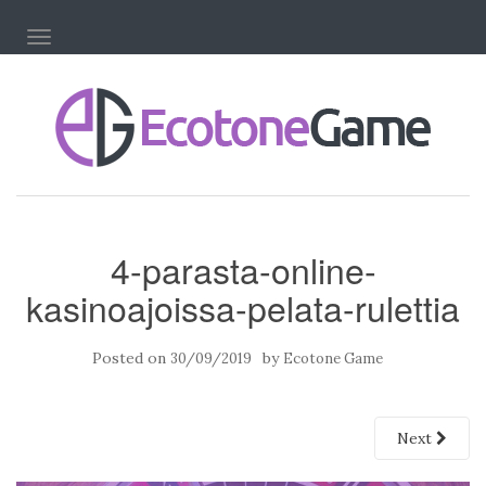
TOGGLE NAVIGATION
4-parasta-online-
kasinoajoissa-pelata-rulettia
Posted on
by
30/09/2019
Ecotone Game
Next