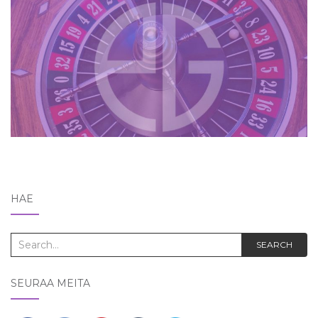
HAE
Search
SEARCH
for:
SEURAA MEITÄ