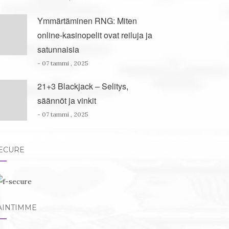
Ymmärtäminen RNG: Miten
online-kasinopelit ovat reiluja ja
satunnaisia
- 07 tammi , 2025
21+3 Blackjack – Selitys,
säännöt ja vinkit
- 07 tammi , 2025
SECURE
AINTIMME