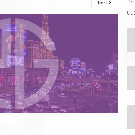
Next
UUS