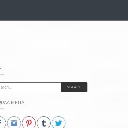
E
rch
SEARCH
URAA MEITÄ